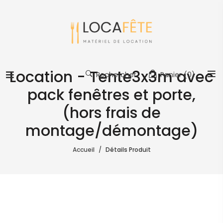
Location - Tente3x3m avec
Rechercher
Panier
(0)
pack fenêtres et porte,
(hors frais de
montage/démontage)
Accueil
Détails Produit