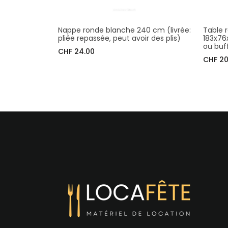
Nappe ronde blanche 240 cm (livrée:
Table 
pliée repassée, peut avoir des plis)
183x76
ou buf
CHF 24.00
CHF 20