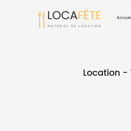
Accuei
Location -