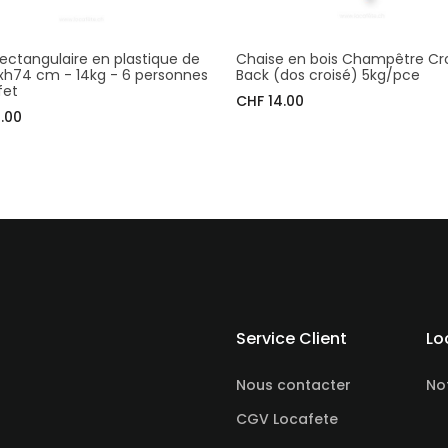
rectangulaire en plastique de
Chaise en bois Champêtre Cr
xh74 cm - 14kg - 6 personnes
Back (dos croisé) 5kg/pce
fet
CHF 14.00
.00
Service Client
Lo
Nous contacter
No
CGV Locafete