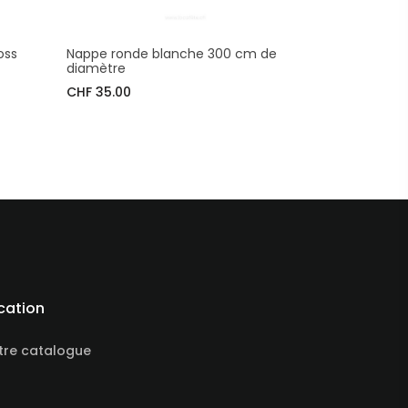
oss
Nappe ronde blanche 300 cm de
diamètre
CHF 35.00
cation
tre catalogue