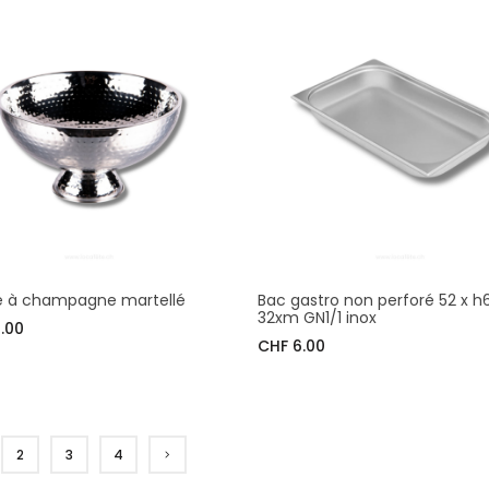
 à champagne martellé
Bac gastro non perforé 52 x h
32xm GN1/1 inox
.00
CHF 6.00
2
3
4