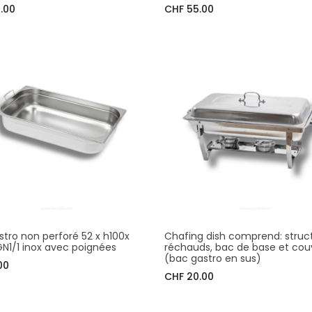
.00
CHF 55.00
stro non perforé 52 x h100x
Chafing dish comprend: struct
N1/1 inox avec poignées
réchauds, bac de base et cou
(bac gastro en sus)
00
CHF 20.00